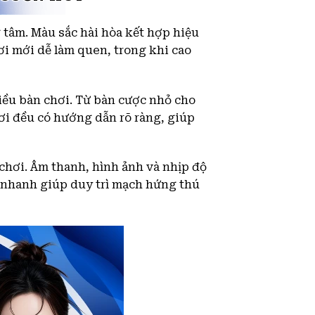
 tâm. Màu sắc hài hòa kết hợp hiệu
i mới dễ làm quen, trong khi cao
ều bàn chơi. Từ bàn cược nhỏ cho
ơi đều có hướng dẫn rõ ràng, giúp
chơi. Âm thanh, hình ảnh và nhịp độ
ả nhanh giúp duy trì mạch hứng thú