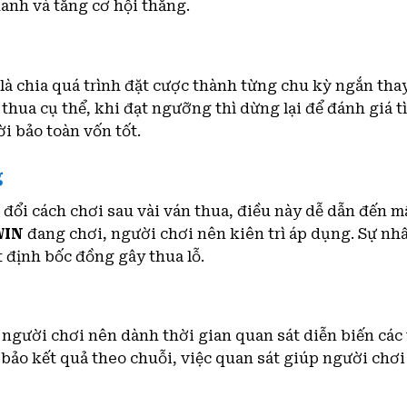
anh và tăng cơ hội thắng.
à chia quá trình đặt cược thành từng chu kỳ ngắn thay
thua cụ thể, khi đạt ngưỡng thì dừng lại để đánh giá 
i bảo toàn vốn tốt.
g
 đổi cách chơi sau vài ván thua, điều này dễ dẫn đến m
WIN
đang chơi, người chơi nên kiên trì áp dụng. Sự nh
 định bốc đồng gây thua lỗ.
, người chơi nên dành thời gian quan sát diễn biến các
ảo kết quả theo chuỗi, việc quan sát giúp người chơi