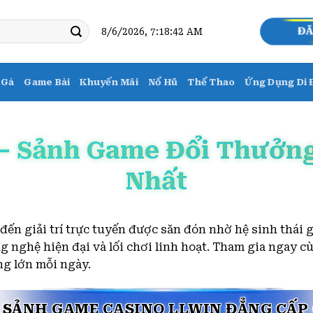
Đ
8/6/2026, 7:18:43 AM
 Gà
Game Bài
Khuyến Mãi
Nổ Hũ
Thể Thao
Ứng Dụng Di
– Sảnh Game Đổi Thưởn
Nhất
ến giải trí trực tuyến được săn đón nhờ hệ sinh thái 
g nghệ hiện đại và lối chơi linh hoạt. Tham gia ngay 
ng lớn mỗi ngày.
 SẢNH GAME CASINO LLWIN ĐẲNG CẤP