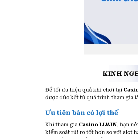
KINH NGH
Để tối ưu hiệu quả khi chơi tại
Casi
được đúc kết từ quá trình tham gia l
Ưu tiên bàn có lợi thế
Khi tham gia
Casino LLWIN
, bạn nê
kiểm soát rủi ro tốt hơn so với slo