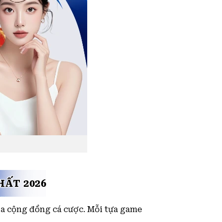
ẤT 2026
ủa cộng đồng cá cược. Mỗi tựa game