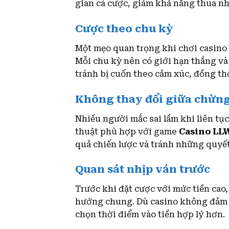
gian cá cược, giảm khả năng thua nh
Cược theo chu kỳ
Một mẹo quan trọng khi chơi casino l
Mỗi chu kỳ nên có giới hạn thắng và 
tránh bị cuốn theo cảm xúc, đồng thờ
Không thay đổi giữa chừn
Nhiều người mắc sai lầm khi liên tục
thuật phù hợp với game
Casino LL
quả chiến lược và tránh những quyết
Quan sát nhịp ván trước
Trước khi đặt cược với mức tiền cao
hướng chung. Dù casino không đảm b
chọn thời điểm vào tiền hợp lý hơn.